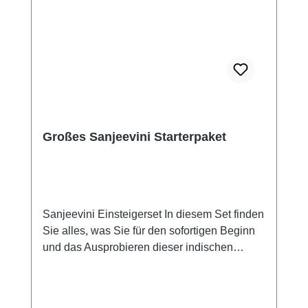
Großes Sanjeevini Starterpaket
Sanjeevini Einsteigerset In diesem Set finden
Sie alles, was Sie für den sofortigen Beginn
und das Ausprobieren dieser indischen
Heilmethode benötigen, vom neuen
Anwenderhandbuch (2019, Rolf Aglaster)
über das komplette Kartenset, die