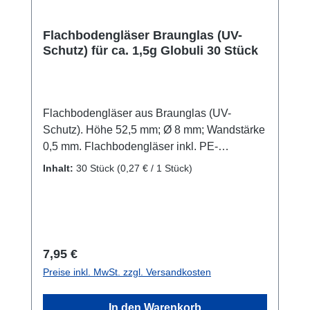
Flachbodengläser Braunglas (UV-
Schutz) für ca. 1,5g Globuli 30 Stück
Flachbodengläser aus Braunglas (UV-
Schutz). Höhe 52,5 mm; Ø 8 mm; Wandstärke
0,5 mm. Flachbodengläser inkl. PE-
Lamellenstopfen. Leichtes Einfüllen möglich,
Inhalt:
30 Stück
(0,27 € / 1 Stück)
weil das Glas zylindrisch ist. Packung mit 30
Stück. Passen auch in unsere
Taschenapotheken
Regulärer Preis:
7,95 €
Preise inkl. MwSt. zzgl. Versandkosten
In den Warenkorb