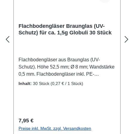
Flachbodengläser Braunglas (UV-
Schutz) für ca. 1,5g Globuli 30 Stück
Flachbodengläser aus Braunglas (UV-
Schutz). Höhe 52,5 mm; Ø 8 mm; Wandstärke
0,5 mm. Flachbodengläser inkl. PE-
Lamellenstopfen. Leichtes Einfüllen möglich,
Inhalt:
30 Stück
(0,27 € / 1 Stück)
weil das Glas zylindrisch ist. Packung mit 30
Stück. Passen auch in unsere
Taschenapotheken
Regulärer Preis:
7,95 €
Preise inkl. MwSt. zzgl. Versandkosten