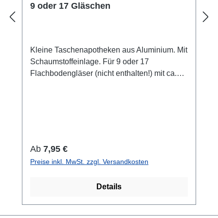
9 oder 17 Gläschen
Kleine Taschenapotheken aus Aluminium. Mit
Schaumstoffeinlage. Für 9 oder 17
Flachbodengläser (nicht enthalten!) mit ca.
1,5 ml Inhalt. Nehmen Sie ihre wichtigsten
Globuli immer mit! Die Globuli sind vor Licht
(Braunglas) und Strahlung
(Aluminiumgehäuse) geschützt. Gläser sind
nicht enthalten.
Regulärer Preis:
Ab
7,95 €
Preise inkl. MwSt. zzgl. Versandkosten
Details