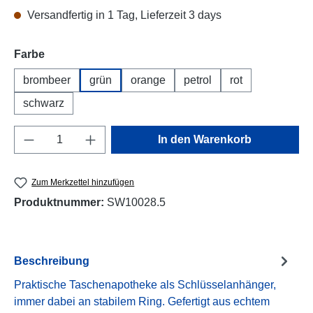
Versandfertig in 1 Tag, Lieferzeit 3 days
auswählen
Farbe
brombeer
grün
orange
petrol
rot
schwarz
Produkt Anzahl: Gib den gewünschten Wert e
In den Warenkorb
Zum Merkzettel hinzufügen
Produktnummer:
SW10028.5
Beschreibung
Praktische Taschenapotheke als Schlüsselanhänger,
immer dabei an stabilem Ring. Gefertigt aus echtem