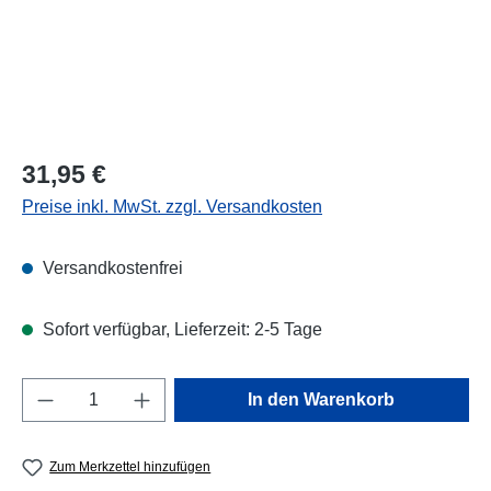
Regulärer Preis:
31,95 €
Preise inkl. MwSt. zzgl. Versandkosten
Versandkostenfrei
Sofort verfügbar, Lieferzeit: 2-5 Tage
Produkt Anzahl: Gib den gewünschten Wert e
In den Warenkorb
Zum Merkzettel hinzufügen