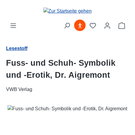
Zum Hauptinhalt springen
Ware
Lesestoff
Fuss- und Schuh- Symbolik
und -Erotik, Dr. Aigremont
VWB Verlag
Bildergalerie überspringen