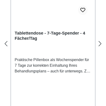
Tablettendose - 7-Tage-Spender - 4
Fächer/Tag
Praktische Pillenbox als Wochenspender für
7 Tage zur korrekten Einhaltung Ihres
Behandlungsplans – auch für unterwegs. Zur
Kontrolle der richtigen Dosis mit 7
Tagesboxen von Montag bis Sonntag und
jeweils 4 Fächern für morgens, mittags,
abends und nachts. Multicolor, Größe ca.
13/11/3,5 cm