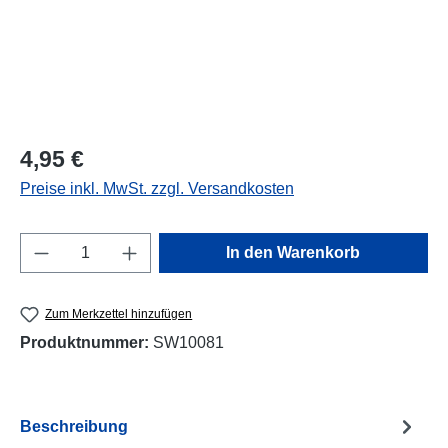
Regulärer Preis:
4,95 €
Preise inkl. MwSt. zzgl. Versandkosten
Produkt Anzahl: Gib den gewünschten Wert e
In den Warenkorb
Zum Merkzettel hinzufügen
Produktnummer:
SW10081
Beschreibung