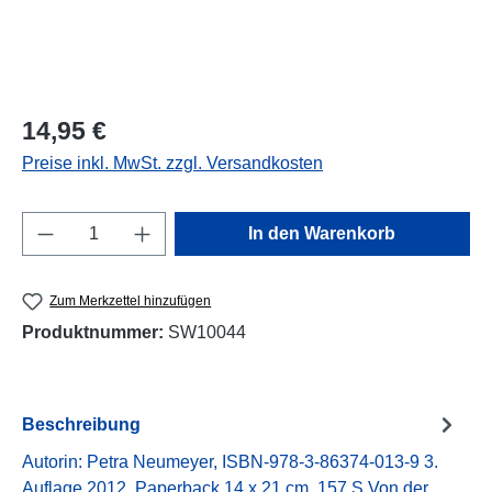
Regulärer Preis:
14,95 €
Preise inkl. MwSt. zzgl. Versandkosten
Produkt Anzahl: Gib den gewünschten Wert e
In den Warenkorb
Zum Merkzettel hinzufügen
Produktnummer:
SW10044
Beschreibung
Autorin: Petra Neumeyer, ISBN-978-3-86374-013-9 3.
Auflage 2012, Paperback 14 x 21 cm, 157 S Von der