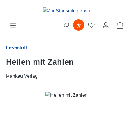
Zum Hauptinhalt springen
Ware
Lesestoff
Heilen mit Zahlen
Mankau Verlag
Bildergalerie überspringen