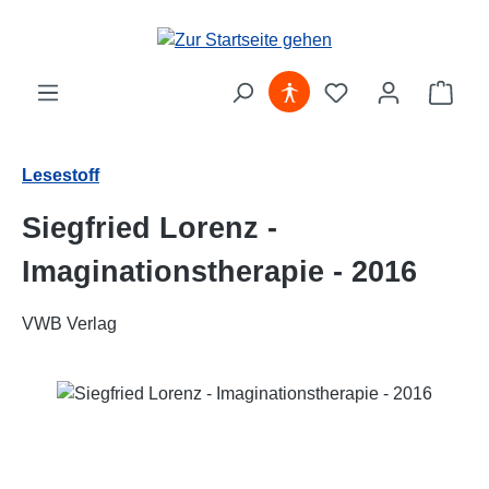
Zum Hauptinhalt springen
Ware
Lesestoff
Siegfried Lorenz -
Imaginationstherapie - 2016
VWB Verlag
Bildergalerie überspringen