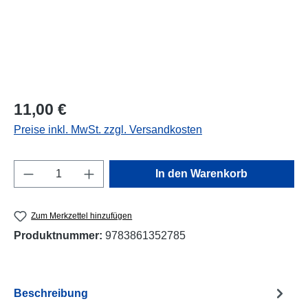
Regulärer Preis:
11,00 €
Preise inkl. MwSt. zzgl. Versandkosten
Produkt Anzahl: Gib den gewünschten Wert e
In den Warenkorb
Zum Merkzettel hinzufügen
Produktnummer:
9783861352785
Beschreibung