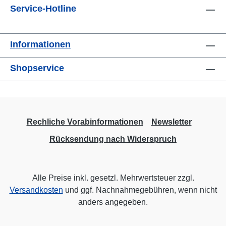
erfahren Sich seiner Körperhaltung bewusst
Service-Hotline
Selbsterkenntnis, nach tiefen inneren
sein Achtsam sein bei der Zubereitung von
Erfahrungen, nach Reife, nach Wandlung,
Tee Achtsamkeit beim Kochen Achtsamkeit
nach Vollkommenheit und Glück verspüren.
beim Abwaschen Achtsamkeit beim Wäsche
Informationen
waschen Achtsamkeit beim Putzen
Achtsamkeit beim Baden Die Muschel
Shopservice
Ausklang Hinweis des Autors Anmerkungen
Literatur
Rechliche Vorabinformationen
Newsletter
Rücksendung nach Widerspruch
Alle Preise inkl. gesetzl. Mehrwertsteuer zzgl.
Versandkosten
und ggf. Nachnahmegebühren, wenn nicht
anders angegeben.