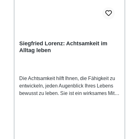
Siegfried Lorenz: Achtsamkeit im
Alltag leben
Die Achtsamkeit hilft Ihnen, die Fähigkeit zu
entwickeln, jeden Augenblick Ihres Lebens
bewusst zu leben. Sie ist ein wirksames Mittel
zur Selbsterforschung und Heilung. Durch
Achtsamkeit können Sie Ihre Überforderung,
Ihren Stress, Ihre innere Unruhe, Ihren
Kummer, Ihren Schmerz und Ihre Trauer
überwinden, inneren Frieden erfahren,
Lebensfreude und Glück erleben.Der Autor