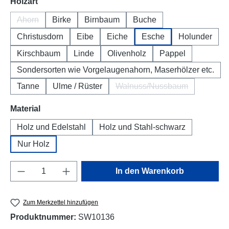
auswählen
Holzart
Ahorn
Birke
Birnbaum
Buche
(Diese Option ist zurzeit nicht verfügbar.)
Christusdorn
Eibe
Eiche
Esche
Holunder
Kirschbaum
Linde
Olivenholz
Pappel
Sondersorten wie Vorgelaugenahorn, Maserhölzer etc.
Tanne
Ulme / Rüster
Walnuss/Nussbaum
(Diese Option ist zurzeit
auswählen
Material
Holz und Edelstahl
Holz und Stahl-schwarz
Nur Holz
Produkt Anzahl: Gib den gewünschten Wert e
In den Warenkorb
Zum Merkzettel hinzufügen
Produktnummer:
SW10136