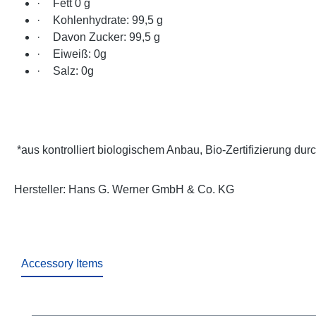
·
Fett 0 g
·
Kohlenhydrate: 99,5 g
·
Davon Zucker: 99,5 g
·
Eiweiß: 0g
·
Salz: 0g
*aus kontrolliert biologischem Anbau, Bio-Zertifizierung du
Hersteller: Hans G. Werner GmbH & Co. KG
Accessory Items
Produktgalerie überspringen