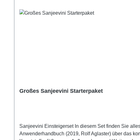
Großes Sanjeevini Starterpaket
Sanjeevini Einsteigerset In diesem Set finden Sie alles, was Sie für den sofortigen Beginn und das Ausprobieren dieser indischen Heilmethode benötigen, vom neuen
Anwenderhandbuch (2019, Rolf Aglaster) über das kompl