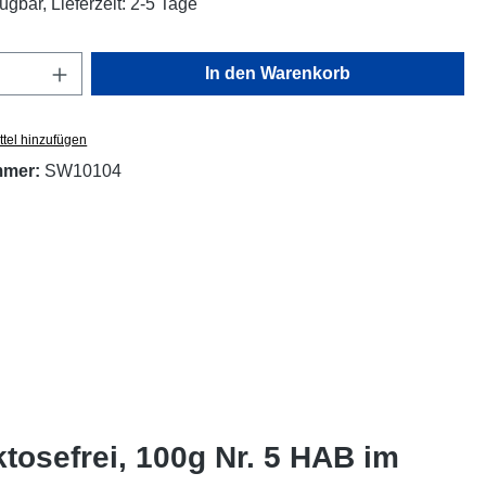
ügbar, Lieferzeit: 2-5 Tage
Anzahl: Gib den gewünschten Wert ein oder
In den Warenkorb
tel hinzufügen
mmer:
SW10104
tosefrei, 100g Nr. 5 HAB im