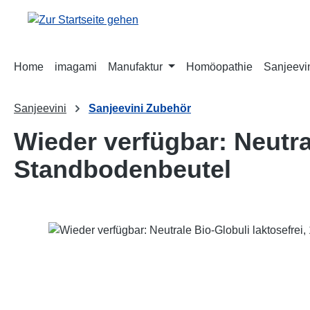
m Hauptinhalt springen
Zur Suche springen
Zur Hauptnavigation springen
Home
imagami
Manufaktur
Homöopathie
Sanjeevi
Sanjeevini
Sanjeevini Zubehör
Wieder verfügbar: Neutra
Standbodenbeutel
Bildergalerie überspringen