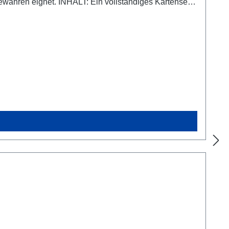
Ein vollständiges Kartenset -
te Kombinationen + 12 neue Karten für
ert 2*125µ) zum gleichzeitigen Übertragen von bis zu
Sanjeevini-Karte auf bis zu 12 Empfänger, z.B. zum
bertragungs-/Fernübertragungskarten 7x15cm, 10 Joker-
 transparente Aufkleber "Leerer Lotus", wetterfest, 50g
 1,5 g Globuli. 1 Bogen mit 65 Blanko Aufklebern zum
aus kontr. Anbau, Kontrollstelle DE-ÖKO-070