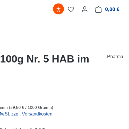
0,00 €
Ware
, 100g Nr. 5 HAB im
Pharma
eis:
ramm
(59,50 € / 1000 Gramm)
 MwSt. zzgl. Versandkosten