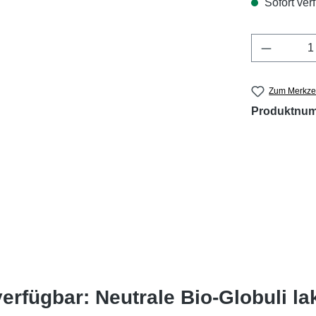
Sofort verf
Produkt 
Zum Merkzet
Produktnu
rfügbar: Neutrale Bio-Globuli lak