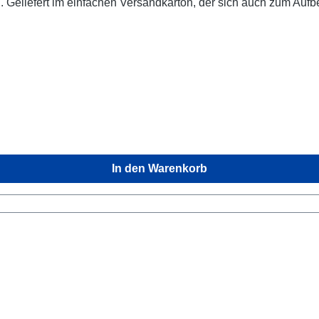
m einfachen Versandkarton, der sich auch zum Aufbewahren eignet. INHALT: 
tskarten (DS) - 72 SCC Karten: 60 von Poonam Nagpal entwickel
er, DIN A4, Auflage 2023, große Karte 9er Stern in A3 (lamini
2*125µ) zum gleichzeitigen Übertragen eines Mittels oder einer 
laminiert 2*125µ), große Joker-Karte "Leerer Lotus" in A4, 5 Ü
) transparente Neutralise Aufkleber, wetterfest, 10 (3,8x2,8 cm)
arose* im Standbodenbeutel 25 kleine Kunststoffbehälter für je
e: 99,5 g · Davon Zucker: 99,5 g · Eiweiß, Fett, Salz: je 0g *
In den Warenkorb