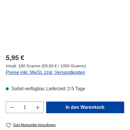
Regulärer Preis:
5,95 €
Inhalt:
100 Gramm
(59,50 € / 1000 Gramm)
Preise inkl. MwSt. zzgl. Versandkosten
Sofort verfügbar, Lieferzeit: 2-5 Tage
Produkt Anzahl: Gib den gewünschten Wert e
In den Warenkorb
Zum Merkzettel hinzufügen