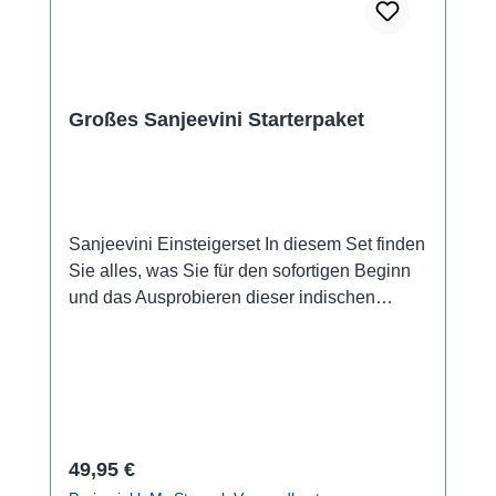
Großes Sanjeevini Starterpaket
Sanjeevini Einsteigerset In diesem Set finden
Sie alles, was Sie für den sofortigen Beginn
und das Ausprobieren dieser indischen
Heilmethode benötigen, vom neuen
Anwenderhandbuch (2019, Rolf Aglaster)
über das komplette Kartenset, die
Sonderkarten (Übertragungshilfsmittel) bis
hin zu neutralen unarzneilichen Globuli und
Kunststoffgefäßen zum Aufbewahren und
Regulärer Preis:
49,95 €
Weitergeben. Geliefert im einfachen