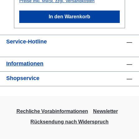
Preise inkl. MwSt. zzgl. Versandkosten
Versandkarton, der sich auch zum
Aufbewahren eignet. INHALT: Ein
In den Warenkorb
vollständiges Kartenset - alle 60
Körperteilkarten ( BPS) - alle 264
Gesundheitskarten (DS) - 72 SCC Karten: 60
Service-Hotline
von Poonam Nagpal entwickelte
Kombinationen + 12 neue Karten für
Unterkombinationen. Anwenderhandbuch
Informationen
von Rolf Aglaster, DIN A4, Auflage 2023,
große Karte 9er Stern in A3 (laminiert 2*125µ)
Shopservice
zum gleichzeitigen Übertragen von bis zu 9
Sanjeevini, große karte 12er Stern in A4
(laminiert 2*125µ) zum gleichzeitigen
Übertragen eines Mittels oder einer
Sanjeevini-Karte auf bis zu 12 Empfänger,
Rechliche Vorabinformationen
Newsletter
z.B. zum Verfielfältigen, große Karte
Rücksendung nach Widerspruch
Neutralise-Symbol in A4 (laminiert 2*125µ),
große Joker-Karte "Leerer Lotus" in A4, 5
Übertragungs-/Fernübertragungskarten