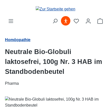
Zum Hauptinhalt springen
Ware
Homöopathie
Neutrale Bio-Globuli
laktosefrei, 100g Nr. 3 HAB im
Standbodenbeutel
Pharma
Bildergalerie überspringen