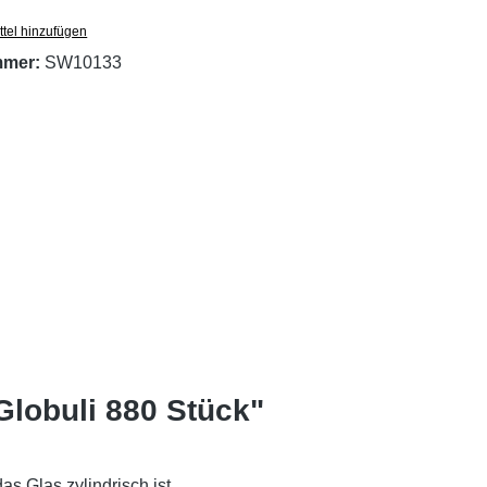
tel hinzufügen
mmer:
SW10133
Globuli 880 Stück"
s Glas zylindrisch ist.