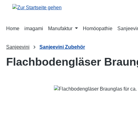
m Hauptinhalt springen
Zur Suche springen
Zur Hauptnavigation springen
Home
imagami
Manufaktur
Homöopathie
Sanjeevi
Sanjeevini
Sanjeevini Zubehör
Flachbodengläser Braungl
Bildergalerie überspringen