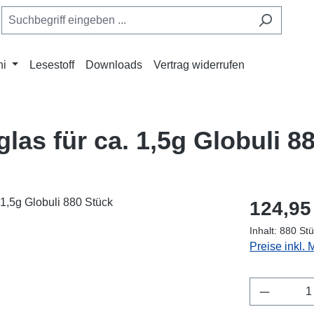
ni
Lesestoff
Downloads
Vertrag widerrufen
as für ca. 1,5g Globuli 8
Regulärer Pr
124,95
Inhalt:
880 St
Preise inkl.
Produkt 