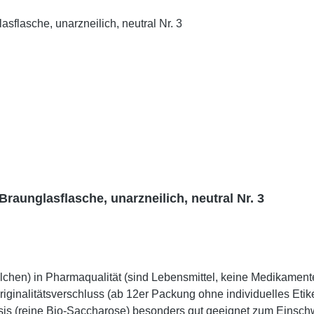
Braunglasflasche, unarzneilich, neutral Nr. 3
chen) in Pharmaqualität (sind Lebensmittel, keine Medikamente),
riginalitätsverschluss (ab 12er Packung ohne individuelles Etik
rbasis (reine Bio-Saccharose) besonders gut geeignet zum Einsc