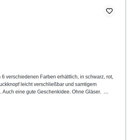
 verschiedenen Farben erhältlich, in schwarz, rot,
en. Auch eine gute Geschenkidee. Ohne Gläser.
mbination SSC 18 + die Heilzahl Schnellhilfe: 938179
en: SSC1, BPS 58 Gelenke, DS 125 Schwellungen.Nr. 4:
odesfälle: SSC 18 Notfall, Bachblüte 39, DS 115
gen, ein Etikett dazu anfertigen und fertig ist die
 haben möchte.