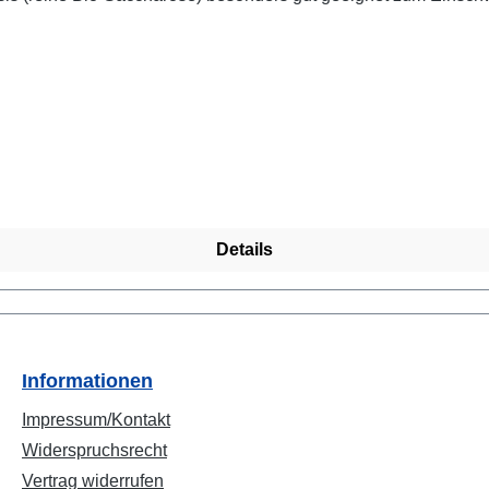
homöopathische Substanzen. Auch erhältlich im praktischen un
er mit 1,5 oder 10 ml Inhalt sowie kleine Kunsttsoffbehälter gi
it Lactoseintoleranz geeignet. 10 ml Braunglasfläschchen gefüll
en: · Größe 3 ca. 121 Zuckerkügelchen pro Gramm. (Durchmesser ca. 2,0
 nicht mehr lieferbar Inhaltsstoffe: · 99,5 % Bio-Saccharoe, · 0,5% Wasser
u, Bio-Zertifizierung durch Kontrollstelle DE-ÖKO-070
Details
Informationen
Impressum/Kontakt
Widerspruchsrecht
Vertrag widerrufen