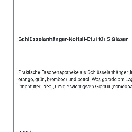
Schlüsselanhänger-Notfall-Etui für 5 Gläser
Praktische Taschenapotheke als Schlüsselanhänger, imm
orange, grün, brombeer und petrol. Was gerade am Lager ist, sehen Sie in der möglichen
Innenfutter. Ideal, um die wichtigsten Globuli (homö
SANJEEVINI-TIPP: Unser Vorschlag für die Ausstattung
übertragenNr. 2: für Verletzungen: SSC1, Bachblüte 
für Schmerzen: SSC1, BPS 54 ganzer Körper, ds 91 Sch
SChock, das Wort "Liebe", BPS 31 Geist Alle Bestandteil
Notfallapotheke am Schlüsselbund. Natürlich kann j