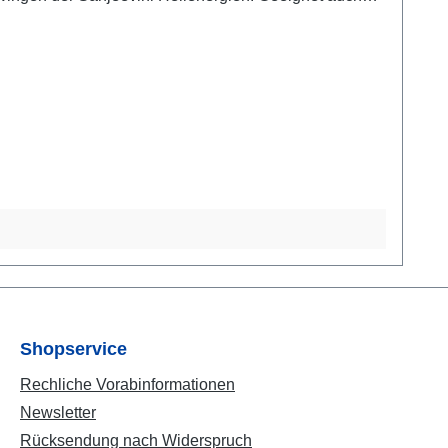
d hygienischen 50g, 100g 150g oder 350 g
bt es im Shop. Globuli Sacchari - reine
t mit ca. 9 - 10 g Globuli Größe Nr. 3. 12er und 40er
Shopservice
Rechliche Vorabinformationen
Newsletter
Rücksendung nach Widerspruch