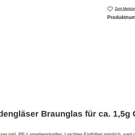
Zum Merkzet
Produktnu
engläser Braunglas für ca. 1,5g 
inkl. PE-Lamellenstopfen. Leichtes Einfüllen möglich, weil da