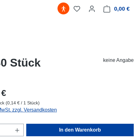
0,00 €
Ware
80 Stück
keine Angabe
eis:
 €
ück
(0,14 € / 1 Stück)
 MwSt. zzgl. Versandkosten
Anzahl: Gib den gewünschten Wert ein oder
In den Warenkorb