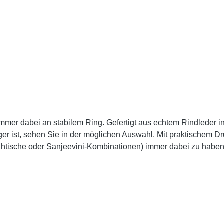
er dabei an stabilem Ring. Gefertigt aus echtem Rindleder in 6
 Auswahl. Mit praktischem Druckknopf leicht verschließbar und samtigem
opahtische oder Sanjeevini-Kombinationen) immer dabei zu hab
 mit 5 Globuligläschen: Nr. 1: Notfallmischung: Sanjeevini Co
Nr. 39, DS 71 VerletzungenNr. 3: für Verstauchungen, Prellung
merzenNr. 5: für Schock, Verlust, psychische Belastung oder T
e jeweils auf ein Gläschen mit Globuli mit dem 9er-Stern übertra
eder seine eigene Schwerpunkte setzen, was man immer dabei