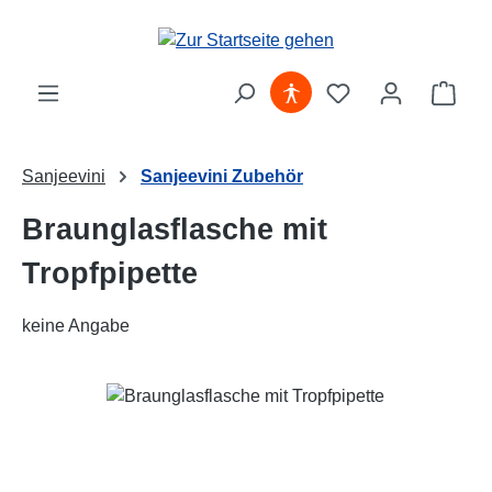
Zum Hauptinhalt springen
Ware
Sanjeevini
Sanjeevini Zubehör
Braunglasflasche mit
Tropfpipette
keine Angabe
Bildergalerie überspringen