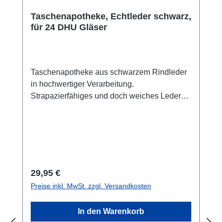
Taschenapotheke, Echtleder schwarz,
für 24 DHU Gläser
Taschenapotheke aus schwarzem Rindleder
in hochwertiger Verarbeitung.
Strapazierfähiges und doch weiches Leder
mit integriertem Strahlenschutz durch eine
Aluminiumeinlage ist der ideale
Aufbewahrungsort für Ihre Globuli.
Vorgesehen für 24 DHU Gläser (10 ml
Inhalte), oder 24 Braunglasflaschen /
Tropfflaschen mit 10 ml Inhalt.
Regulärer Preis:
29,95 €
Preise inkl. MwSt. zzgl. Versandkosten
In den Warenkorb