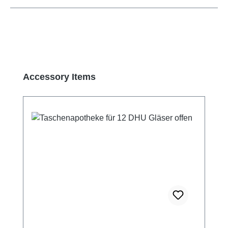
Produktgalerie überspringen
Accessory Items