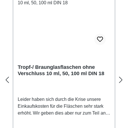
große Karte 9er Stern in A3 (laminiert 2*125µ)
zum gleichzeitigen Übertragen von bis zu 9
Sanjeevini, große karte 12er Stern in A4
(laminiert 2*125µ) zum gleichzeitigen
Übertragen eines Mittels oder einer
Sanjeevini-Karte auf bis zu 12 Empfänger,
z.B. zum Verfielfältigen, große Karte
Neutralise-Symbol in A4 (laminiert 2*125µ),
große Joker-Karte "Leerer Lotus" in A4, 5
Übertragungs-/Fernübertragungskarten
Tropf-/ Braunglasflaschen ohne
7x15cm, 10 Joker-Karten "Leerer Lotus" im
Verschluss 10 ml, 50, 100 ml DIN 18
Format 6,5*9cm, 10 (3,8x2,8 cm) transparente
Neutralise Aufkleber, wetterfest, 10 (3,8x2,8
cm) transparente Aufkleber "Leerer Lotus",
wetterfest, 50g neurale unarzneiliche Globuli
Leider haben sich durch die Krise unsere
Nr. 3 HAB aus Bio Saccharose* im
Einkaufskosten für die Fläschen sehr stark
Standbodenbeutel 25 kleine
erhöht. Wir geben dies aber nur zum Teil an
Kunststoffbehälter für je 1,5 g Globuli. 1
Sie weiter. Wir bitten um Verständnis.
Bogen mit 65 Blanko Aufklebern zum
Braunglasflashce 10 ml für die Homöopathie