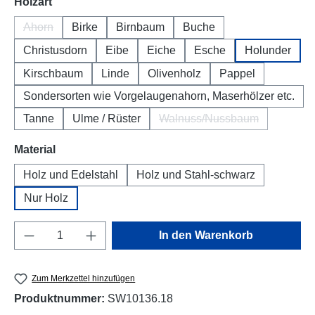
auswählen
Holzart
Ahorn
Birke
Birnbaum
Buche
(Diese Option ist zurzeit nicht verfügbar.)
Christusdorn
Eibe
Eiche
Esche
Holunder
Kirschbaum
Linde
Olivenholz
Pappel
Sondersorten wie Vorgelaugenahorn, Maserhölzer etc.
Tanne
Ulme / Rüster
Walnuss/Nussbaum
(Diese Option ist zurzeit
auswählen
Material
Holz und Edelstahl
Holz und Stahl-schwarz
Nur Holz
Produkt Anzahl: Gib den gewünschten Wert e
In den Warenkorb
Zum Merkzettel hinzufügen
Produktnummer:
SW10136.18