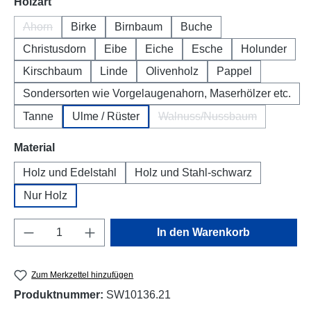
auswählen
Holzart
Ahorn
Birke
Birnbaum
Buche
(Diese Option ist zurzeit nicht verfügbar.)
Christusdorn
Eibe
Eiche
Esche
Holunder
Kirschbaum
Linde
Olivenholz
Pappel
Sondersorten wie Vorgelaugenahorn, Maserhölzer etc.
Tanne
Ulme / Rüster
Walnuss/Nussbaum
(Diese Option ist zurzeit
auswählen
Material
Holz und Edelstahl
Holz und Stahl-schwarz
Nur Holz
Produkt Anzahl: Gib den gewünschten Wert e
In den Warenkorb
Zum Merkzettel hinzufügen
Produktnummer:
SW10136.21