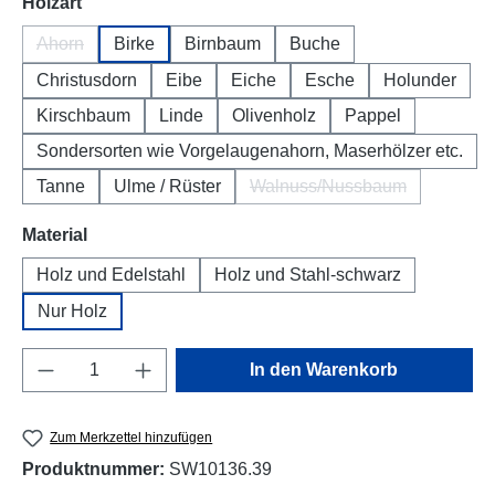
auswählen
Holzart
Ahorn
Birke
Birnbaum
Buche
(Diese Option ist zurzeit nicht verfügbar.)
Christusdorn
Eibe
Eiche
Esche
Holunder
Kirschbaum
Linde
Olivenholz
Pappel
Sondersorten wie Vorgelaugenahorn, Maserhölzer etc.
Tanne
Ulme / Rüster
Walnuss/Nussbaum
(Diese Option ist zurzeit
auswählen
Material
Holz und Edelstahl
Holz und Stahl-schwarz
Nur Holz
Produkt Anzahl: Gib den gewünschten Wert e
In den Warenkorb
Zum Merkzettel hinzufügen
Produktnummer:
SW10136.39