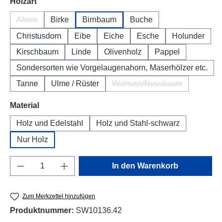
auswählen
Holzart
Ahorn
Birke
Birnbaum
Buche
(Diese Option ist zurzeit nicht verfügbar.)
Christusdorn
Eibe
Eiche
Esche
Holunder
Kirschbaum
Linde
Olivenholz
Pappel
Sondersorten wie Vorgelaugenahorn, Maserhölzer etc.
Tanne
Ulme / Rüster
Walnuss/Nussbaum
(Diese Option ist zurzeit
auswählen
Material
Holz und Edelstahl
Holz und Stahl-schwarz
Nur Holz
Produkt Anzahl: Gib den gewünschten Wert e
In den Warenkorb
Zum Merkzettel hinzufügen
Produktnummer:
SW10136.42