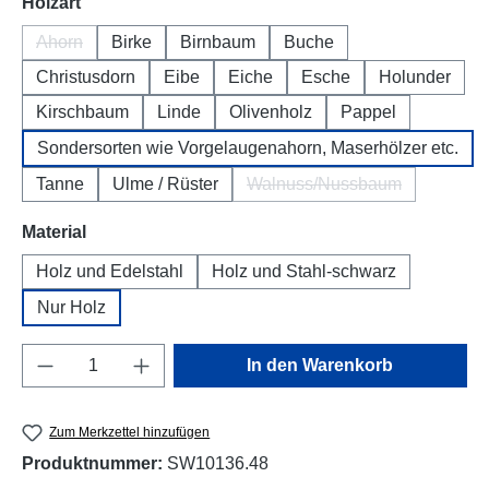
auswählen
Holzart
Ahorn
Birke
Birnbaum
Buche
(Diese Option ist zurzeit nicht verfügbar.)
Christusdorn
Eibe
Eiche
Esche
Holunder
Kirschbaum
Linde
Olivenholz
Pappel
Sondersorten wie Vorgelaugenahorn, Maserhölzer etc.
Tanne
Ulme / Rüster
Walnuss/Nussbaum
(Diese Option ist zurzeit
auswählen
Material
Holz und Edelstahl
Holz und Stahl-schwarz
Nur Holz
Produkt Anzahl: Gib den gewünschten Wert e
In den Warenkorb
Zum Merkzettel hinzufügen
Produktnummer:
SW10136.48