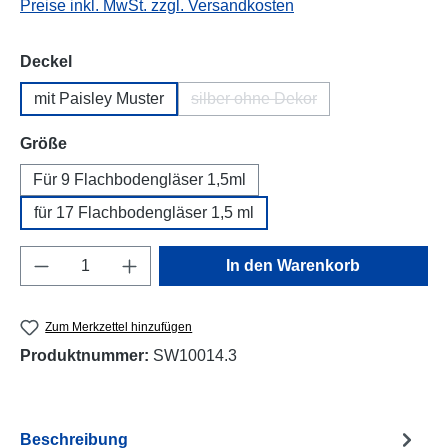
Preise inkl. MwSt. zzgl. Versandkosten
auswählen
Deckel
mit Paisley Muster
silber ohne Dekor
(Diese Option ist zurzeit nicht 
auswählen
Größe
Für 9 Flachbodengläser 1,5ml
für 17 Flachbodengläser 1,5 ml
Produkt Anzahl: Gib den gewünschten Wert e
In den Warenkorb
Zum Merkzettel hinzufügen
Produktnummer:
SW10014.3
Beschreibung