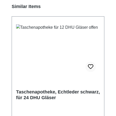
Wirkstoffen wie Bachblüten oder
Produktgalerie überspringen
Similar Items
homöopathische Substanzen. PVC-Tütchen,
Flachbodengläser, Braunglasflaschen oder
Kunststoff-Rörchen zur Aufbewahrung oder
Weitergabe finden Sie ebenfalls hier im
shop. Auch erhältlich fertig abgefüllt in 10 ml
Braunglasflasche - kein Umfüllen mehr nötig.
Eigenschaften: · Größe 3 ca. 121
Zuckerkügelchen pro Gramm. (Durchmesser
ca. 2,0 mm) · Größe 5, ca. 40-50
Zuckerkügelchen pro Gramm. (Durchmesser
ca. 2,9 mm) Inhaltsstoffe: · 99,5 % Bio-
Saccharoe, · 0,5% Wasser
(Pharmaqualität). Allergien oder
Unverträglichkeiten auslösende Stoffe:
Taschenapotheke, Echtleder schwarz,
· Keine – 0% Nährwertangaben je 100 g:
für 24 DHU Gläser
· 398 kcal entspr. 1666 kJ · Fett 0 g
· Kohlenhydrate: 99,5 g · Davon
Zucker: 99,5 g · Eiweiß: 0g · Salz: