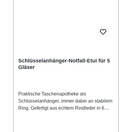
Schlüsselanhänger-Notfall-Etui für 5
Gläser
Praktische Taschenapotheke als
Schlüsselanhänger, immer dabei an stabilem
Ring. Gefertigt aus echtem Rindleder in 6
verschiedenen Farben erhältlich, in schwarz,
rot, orange, grün, brombeer und petrol. Was
gerade am Lager ist, sehen Sie in der