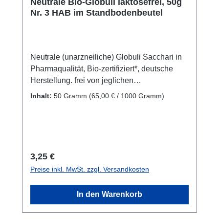
Neutrale Bio-Globuli laktosefrei, 50g
Nr. 3 HAB im Standbodenbeutel
Neutrale (unarzneiliche) Globuli Sacchari in
Pharmaqualität, Bio-zertifiziert*, deutsche
Herstellung. frei von jeglichen
Informationen der Größe 3 HAB. Hygienisch
Inhalt:
50 Gramm
(65,00 € / 1000 Gramm)
verpackt im versiegelten Flachbodenbeutel
(Doypack) mit Sichtfenster. Inhaltsstoffe: 99,5
% Bio-Saccharoe, 0,5% Wasser
(Pharmaqualität). Größe 3, ca. 120
Zuckerkügelchen pro Gramm. Da es viele
Regulärer Preis:
3,25 €
Menschen mit Lactose-Unverträglichkeit gibt,
Preise inkl. MwSt. zzgl. Versandkosten
sind diese Globuli auf Rohzuckerbasis (reine
Bio-Saccharose) besonders gut geeignet zum
In den Warenkorb
Einschwingen der Sanjeevini Heilenergien.
Geeignet auch zum Aufbringen von