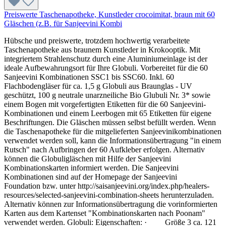
Preiswerte Taschenapotheke, Kunstleder crocoimitat, braun mit 60
Gläschen (z.B. für Sanjeevini Kombi
Hübsche und preiswerte, trotzdem hochwertig verarbeitete
Taschenapotheke aus braunem Kunstleder in Krokooptik. Mit
integriertem Strahlenschutz durch eine Aluminiumeinlage ist der
ideale Aufbewahrungsort für Ihre Globuli. Vorbereitet für die 60
Sanjeevini Kombinationen SSC1 bis SSC60. Inkl. 60
Flachbodengläser für ca. 1,5 g Globuli aus Braunglas - UV
geschützt, 100 g neutrale unarzneiliche Bio Glubuli Nr. 3* sowie
einem Bogen mit vorgefertigten Etiketten für die 60 Sanjeevini-
Kombinationen und einem Leerbogen mit 65 Etiketten für eigene
Beschriftungen. Die Gläschen müssen selbst befüllt werden. Wenn
die Taschenapotheke für die mitgelieferten Sanjeevinikombinationen
verwendet werden soll, kann die Informationsübertragung "in einem
Rutsch" nach Aufbringen der 60 Aufkleber erfolgen. Alternativ
können die Globuligläschen mit Hilfe der Sanjeevini
Kombinationskarten informiert werden. Die Sanjeevini
Kombinationen sind auf der Homepage der Sanjeevini
Foundation bzw. unter http://saisanjeevini.org/index.php/healers-
resources/selected-sanjeevini-combination-sheets herunterzuladen.
Alternativ können zur Informationsübertragung die vorinformierten
Karten aus dem Kartenset "Kombinationskarten nach Poonam"
verwendet werden. Globuli: Eigenschaften: · Größe 3 ca. 121