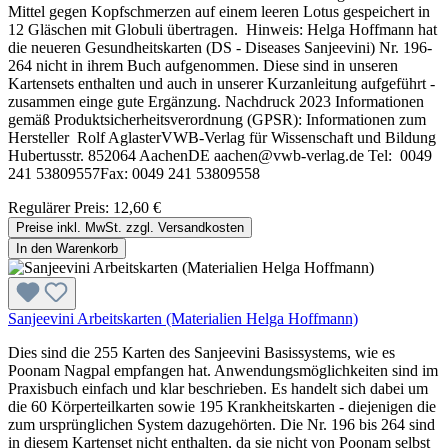
Mittel gegen Kopfschmerzen auf einem leeren Lotus gespeichert in
12 Gläschen mit Globuli übertragen. Hinweis: Helga Hoffmann hat
die neueren Gesundheitskarten (DS - Diseases Sanjeevini) Nr. 196-
264 nicht in ihrem Buch aufgenommen. Diese sind in unseren
Kartensets enthalten und auch in unserer Kurzanleitung aufgeführt -
zusammen einge gute Ergänzung. Nachdruck 2023 Informationen
gemäß Produktsicherheitsverordnung (GPSR): Informationen zum
Hersteller Rolf AglasterVWB-Verlag für Wissenschaft und Bildung
Hubertusstr. 852064 AachenDE aachen@vwb-verlag.de Tel: 0049
241 53809557Fax: 0049 241 53809558
Regulärer Preis:
12,60 €
Preise inkl. MwSt. zzgl. Versandkosten
In den Warenkorb
Sanjeevini Arbeitskarten (Materialien Helga Hoffmann)
Dies sind die 255 Karten des Sanjeevini Basissystems, wie es
Poonam Nagpal empfangen hat. Anwendungsmöglichkeiten sind im
Praxisbuch einfach und klar beschrieben. Es handelt sich dabei um
die 60 Körperteilkarten sowie 195 Krankheitskarten - diejenigen die
zum ursprünglichen System dazugehörten. Die Nr. 196 bis 264 sind
in diesem Kartenset nicht enthalten, da sie nicht von Poonam selbst