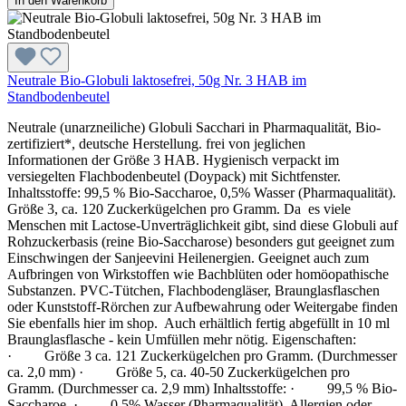
In den Warenkorb
Neutrale Bio-Globuli laktosefrei, 50g Nr. 3 HAB im
Standbodenbeutel
Neutrale (unarzneiliche) Globuli Sacchari in Pharmaqualität, Bio-
zertifiziert*, deutsche Herstellung. frei von jeglichen
Informationen der Größe 3 HAB. Hygienisch verpackt im
versiegelten Flachbodenbeutel (Doypack) mit Sichtfenster.
Inhaltsstoffe: 99,5 % Bio-Saccharoe, 0,5% Wasser (Pharmaqualität).
Größe 3, ca. 120 Zuckerkügelchen pro Gramm. Da es viele
Menschen mit Lactose-Unverträglichkeit gibt, sind diese Globuli auf
Rohzuckerbasis (reine Bio-Saccharose) besonders gut geeignet zum
Einschwingen der Sanjeevini Heilenergien. Geeignet auch zum
Aufbringen von Wirkstoffen wie Bachblüten oder homöopathische
Substanzen. PVC-Tütchen, Flachbodengläser, Braunglasflaschen
oder Kunststoff-Rörchen zur Aufbewahrung oder Weitergabe finden
Sie ebenfalls hier im shop. Auch erhältlich fertig abgefüllt in 10 ml
Braunglasflasche - kein Umfüllen mehr nötig. Eigenschaften:
· Größe 3 ca. 121 Zuckerkügelchen pro Gramm. (Durchmesser
ca. 2,0 mm) · Größe 5, ca. 40-50 Zuckerkügelchen pro
Gramm. (Durchmesser ca. 2,9 mm) Inhaltsstoffe: · 99,5 % Bio-
Saccharoe, · 0,5% Wasser (Pharmaqualität). Allergien oder