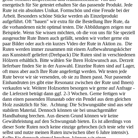
energetisch für Sie getestet erhalten Sie das passende Produkt. Jede
Rute ist ein absolutes Unikat. Formschön und eine Freude bei der
Arbeit. Besonders schöne Stücke werden als Einzelprodukt
aufgeführt. Oft "bauen" wir extra für die Bestellung Ihre Rute, da
die vorhandenen nicht optimal testen. Die Abbildungen zeigen nur
Beispiele. Wenn Sie wissen möchten, ob die von uns für Sie speziell
ausgesuchte Rute Ihnen auch gefällt, senden wir vorher gerne ein
paar Bilder oder auch ein kurzes Video der Rute in Aktion zu. Die
Ruten werden immer zusammen mit einem Aufbewahrungsköcher
aus Kunststoff geliefert (Drehpack) Die Ruten sind in verschiedenen
Hölzern erhältlich. Bitte wählen Sie Ihren Holzwunsch aus. Derzeit
lieferbare finden Sie in der Auswahl. Einzelne Ruten sind auf Lager,
oft muss aber auch Ihre Rute angefertigt werden. Wir testen jede
Rute bevor wir sie versenden, ob sie zu Ihnen passt. Nur passende
Einhandruten (es gibt eine Resonanz zwischen der Rute und Ihnen)
verkaufen wir. Weitere Holzsorten besorgen wir gerne auf Anfrage -
die Lieferzeit beträgt dann ggf. 2-3 Wochen. Gerne fertigen wir
dann einen passenden Hunastab oder ein Pendel aus dem gleichen
Holz zusätzlich für Sie. Achtung: Die Schwungstäbe sind aus sehr
stabilem Material. Dennoch können sie bei unsachgemäßer
Handhabung brechen. Aus diesem Grund können wir keine
Gewährleistung auf den Schwungstab bieten. Es ist allerdings von
dieser Sorte Ruten noch keine einzige gebrochen (ich teste sehr viel
selbst und nutze meinen Ruten inzwischen über 6 Jahre intensiv).
Sollte Sie dennoch einmal brechen, können wir einen