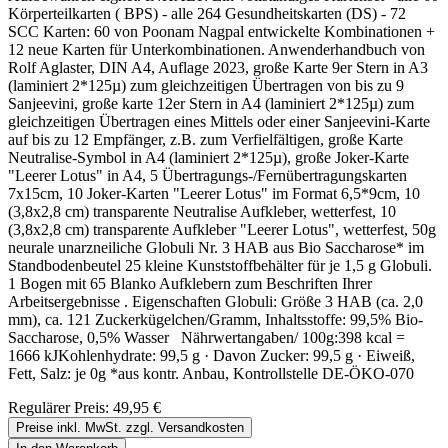
Körperteilkarten ( BPS) - alle 264 Gesundheitskarten (DS) - 72
SCC Karten: 60 von Poonam Nagpal entwickelte Kombinationen +
12 neue Karten für Unterkombinationen. Anwenderhandbuch von
Rolf Aglaster, DIN A4, Auflage 2023, große Karte 9er Stern in A3
(laminiert 2*125µ) zum gleichzeitigen Übertragen von bis zu 9
Sanjeevini, große karte 12er Stern in A4 (laminiert 2*125µ) zum
gleichzeitigen Übertragen eines Mittels oder einer Sanjeevini-Karte
auf bis zu 12 Empfänger, z.B. zum Verfielfältigen, große Karte
Neutralise-Symbol in A4 (laminiert 2*125µ), große Joker-Karte
"Leerer Lotus" in A4, 5 Übertragungs-/Fernübertragungskarten
7x15cm, 10 Joker-Karten "Leerer Lotus" im Format 6,5*9cm, 10
(3,8x2,8 cm) transparente Neutralise Aufkleber, wetterfest, 10
(3,8x2,8 cm) transparente Aufkleber "Leerer Lotus", wetterfest, 50g
neurale unarzneiliche Globuli Nr. 3 HAB aus Bio Saccharose* im
Standbodenbeutel 25 kleine Kunststoffbehälter für je 1,5 g Globuli.
1 Bogen mit 65 Blanko Aufklebern zum Beschriften Ihrer
Arbeitsergebnisse . Eigenschaften Globuli: Größe 3 HAB (ca. 2,0
mm), ca. 121 Zuckerkügelchen/Gramm, Inhaltsstoffe: 99,5% Bio-
Saccharose, 0,5% Wasser Nährwertangaben/ 100g:398 kcal =
1666 kJKohlenhydrate: 99,5 g · Davon Zucker: 99,5 g · Eiweiß,
Fett, Salz: je 0g *aus kontr. Anbau, Kontrollstelle DE-ÖKO-070
Regulärer Preis:
49,95 €
Preise inkl. MwSt. zzgl. Versandkosten