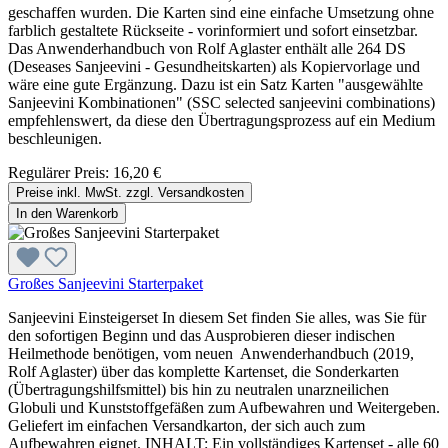
geschaffen wurden. Die Karten sind eine einfache Umsetzung ohne
farblich gestaltete Rückseite - vorinformiert und sofort einsetzbar.
Das Anwenderhandbuch von Rolf Aglaster enthält alle 264 DS
(Deseases Sanjeevini - Gesundheitskarten) als Kopiervorlage und
wäre eine gute Ergänzung. Dazu ist ein Satz Karten "ausgewählte
Sanjeevini Kombinationen" (SSC selected sanjeevini combinations)
empfehlenswert, da diese den Übertragungsprozess auf ein Medium
beschleunigen.
Regulärer Preis:
16,20 €
Preise inkl. MwSt. zzgl. Versandkosten
In den Warenkorb
Großes Sanjeevini Starterpaket
Sanjeevini Einsteigerset In diesem Set finden Sie alles, was Sie für
den sofortigen Beginn und das Ausprobieren dieser indischen
Heilmethode benötigen, vom neuen Anwenderhandbuch (2019,
Rolf Aglaster) über das komplette Kartenset, die Sonderkarten
(Übertragungshilfsmittel) bis hin zu neutralen unarzneilichen
Globuli und Kunststoffgefäßen zum Aufbewahren und Weitergeben.
Geliefert im einfachen Versandkarton, der sich auch zum
Aufbewahren eignet. INHALT: Ein vollständiges Kartenset - alle 60