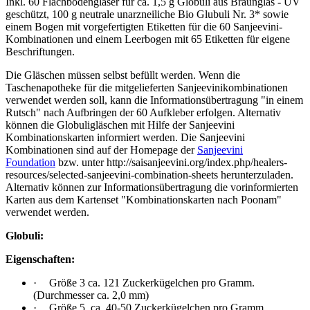
Inkl. 60 Flachbodengläser für ca. 1,5 g Globuli aus Braunglas - UV
geschützt, 100 g neutrale unarzneiliche Bio Glubuli Nr. 3* sowie
einem Bogen mit vorgefertigten Etiketten für die 60 Sanjeevini-
Kombinationen und einem Leerbogen mit 65 Etiketten für eigene
Beschriftungen.
Die Gläschen müssen selbst befüllt werden. Wenn die
Taschenapotheke für die mitgelieferten Sanjeevinikombinationen
verwendet werden soll, kann die Informationsübertragung "in einem
Rutsch" nach Aufbringen der 60 Aufkleber erfolgen. Alternativ
können die Globuligläschen mit Hilfe der Sanjeevini
Kombinationskarten informiert werden. Die Sanjeevini
Kombinationen sind auf der Homepage der
Sanjeevini
Foundation
bzw. unter http://saisanjeevini.org/index.php/healers-
resources/selected-sanjeevini-combination-sheets herunterzuladen.
Alternativ können zur Informationsübertragung die vorinformierten
Karten aus dem Kartenset "Kombinationskarten nach Poonam"
verwendet werden.
Globuli:
Eigenschaften:
·
Größe 3 ca. 121 Zuckerkügelchen pro Gramm.
(Durchmesser ca. 2,0 mm)
·
Größe 5, ca. 40-50 Zuckerkügelchen pro Gramm.