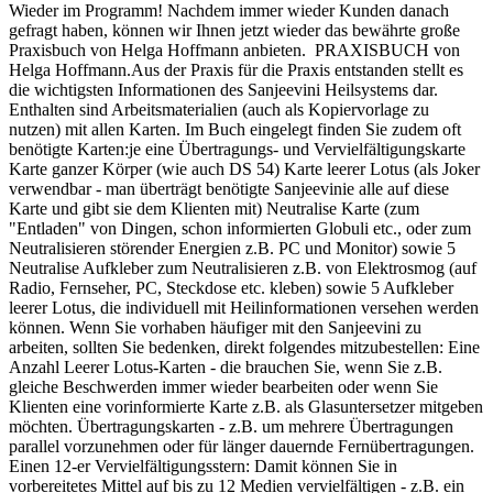
Wieder im Programm! Nachdem immer wieder Kunden danach
gefragt haben, können wir Ihnen jetzt wieder das bewährte große
Praxisbuch von Helga Hoffmann anbieten. PRAXISBUCH von
Helga Hoffmann.Aus der Praxis für die Praxis entstanden stellt es
die wichtigsten Informationen des Sanjeevini Heilsystems dar.
Enthalten sind Arbeitsmaterialien (auch als Kopiervorlage zu
nutzen) mit allen Karten. Im Buch eingelegt finden Sie zudem oft
benötigte Karten:je eine Übertragungs- und Vervielfältigungskarte
Karte ganzer Körper (wie auch DS 54) Karte leerer Lotus (als Joker
verwendbar - man überträgt benötigte Sanjeevinie alle auf diese
Karte und gibt sie dem Klienten mit) Neutralise Karte (zum
"Entladen" von Dingen, schon informierten Globuli etc., oder zum
Neutralisieren störender Energien z.B. PC und Monitor) sowie 5
Neutralise Aufkleber zum Neutralisieren z.B. von Elektrosmog (auf
Radio, Fernseher, PC, Steckdose etc. kleben) sowie 5 Aufkleber
leerer Lotus, die individuell mit Heilinformationen versehen werden
können. Wenn Sie vorhaben häufiger mit den Sanjeevini zu
arbeiten, sollten Sie bedenken, direkt folgendes mitzubestellen: Eine
Anzahl Leerer Lotus-Karten - die brauchen Sie, wenn Sie z.B.
gleiche Beschwerden immer wieder bearbeiten oder wenn Sie
Klienten eine vorinformierte Karte z.B. als Glasuntersetzer mitgeben
möchten. Übertragungskarten - z.B. um mehrere Übertragungen
parallel vorzunehmen oder für länger dauernde Fernübertragungen.
Einen 12-er Vervielfältigungsstern: Damit können Sie in
vorbereitetes Mittel auf bis zu 12 Medien vervielfältigen - z.B. ein