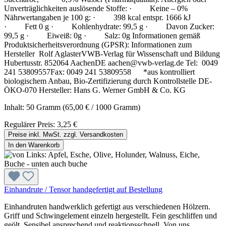
Unverträglichkeiten auslösende Stoffe: · Keine – 0%
Nährwertangaben je 100 g: · 398 kcal entspr. 1666 kJ
· Fett 0 g · Kohlenhydrate: 99,5 g · Davon Zucker:
99,5 g · Eiweiß: 0g · Salz: 0g Informationen gemäß
Produktsicherheitsverordnung (GPSR): Informationen zum
Hersteller Rolf AglasterVWB-Verlag für Wissenschaft und Bildung
Hubertusstr. 852064 AachenDE aachen@vwb-verlag.de Tel: 0049
241 53809557Fax: 0049 241 53809558 *aus kontrolliert
biologischem Anbau, Bio-Zertifizierung durch Kontrollstelle DE-
ÖKO-070 Hersteller: Hans G. Werner GmbH & Co. KG
Inhalt:
50 Gramm
(65,00 € / 1000 Gramm)
Regulärer Preis:
3,25 €
Preise inkl. MwSt. zzgl. Versandkosten
In den Warenkorb
Einhandrute / Tensor handgefertigt auf Bestellung
Einhandruten handwerklich gefertigt aus verschiedenen Hölzern.
Griff und Schwingelement einzeln hergestellt. Fein geschliffen und
geölt. Sensibel ansprechend und reaktionsschnell. Von uns