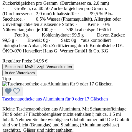
Zuckerkügelchen pro Gramm. (Durchmesser ca. 2,0 mm)
· Größe 5, ca. 40-50 Zuckerkügelchen pro Gramm.
(Durchmesser ca. 2,9 mm) Inhaltsstoffe: · 99,5 % Bio-
Saccharoe, · 0,5% Wasser (Pharmaqualität). Allergien oder
Unverträglichkeiten auslösende Stoffe: · Keine – 0%
Nährwertangaben je 100 g: · 398 kcal entspr. 1666 kJ
· Fett 0 g · Kohlenhydrate: 99,5 g · Davon Zucker:
99,5 g · Eiweiß: 0g · Salz: 0g *aus kontrolliert
biologischem Anbau, Bio-Zertifizierung durch Kontrollstelle DE-
ÖKO-070 Hersteller: Hans G. Werner GmbH & Co. KG
Regulärer Preis:
34,95 €
Preise inkl. MwSt. zzgl. Versandkosten
In den Warenkorb
Tipp
Taschenapotheke aus Aluminium für 9 oder 17 Gläschen
Kleine Taschenapotheken aus Aluminium. Mit Schaumstoffeinlage.
Für 9 oder 17 Flachbodengläser (nicht enthalten!) mit ca. 1,5 ml
Inhalt. Nehmen Sie ihre wichtigsten Globuli immer mit! Die Globuli
sind vor Licht (Braunglas) und Strahlung (Aluminiumgehäuse)
geschützt. Gläser sind nicht enthalten.