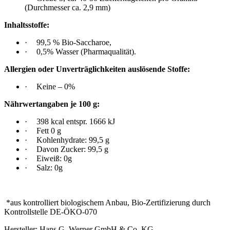
(Durchmesser ca. 2,9 mm)
Inhaltsstoffe:
·
99,5 % Bio-Saccharoe,
·
0,5% Wasser (Pharmaqualität).
Allergien oder Unverträglichkeiten auslösende Stoffe:
·
Keine – 0%
Nährwertangaben je 100 g:
·
398 kcal entspr. 1666 kJ
·
Fett 0 g
·
Kohlenhydrate: 99,5 g
·
Davon Zucker: 99,5 g
·
Eiweiß: 0g
·
Salz: 0g
*aus kontrolliert biologischem Anbau, Bio-Zertifizierung durch
Kontrollstelle DE-ÖKO-070
Hersteller: Hans G. Werner GmbH & Co. KG